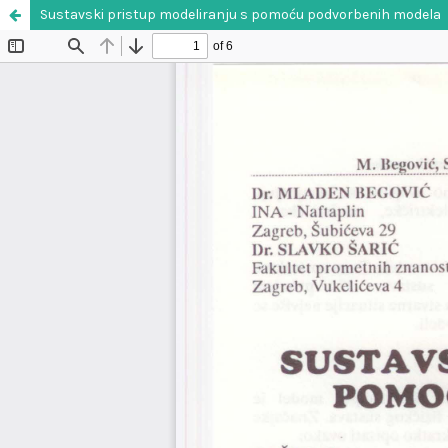
Sustavski pristup modeliranju s pomoću podvorbenih modela