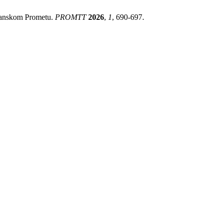
anskom Prometu.
PROMTT
2026
,
1
, 690-697.