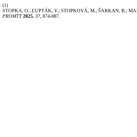
(1)
STOPKA, O.; ĽUPTÁK, V.; STOPKOVÁ, M.; ŠARKAN, B.; MAŠEK, J.
PROMTT
2025
,
37
, 874-887.