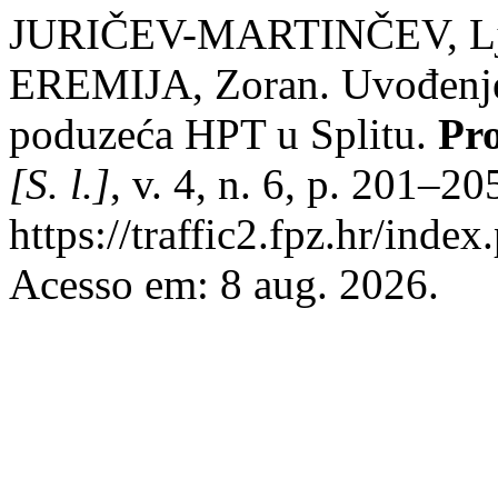
JURIČEV-MARTINČEV, Lju
EREMIJA, Zoran. Uvođenje
poduzeća HPT u Splitu.
Pro
[S. l.]
, v. 4, n. 6, p. 201–2
https://traffic2.fpz.hr/in
Acesso em: 8 aug. 2026.